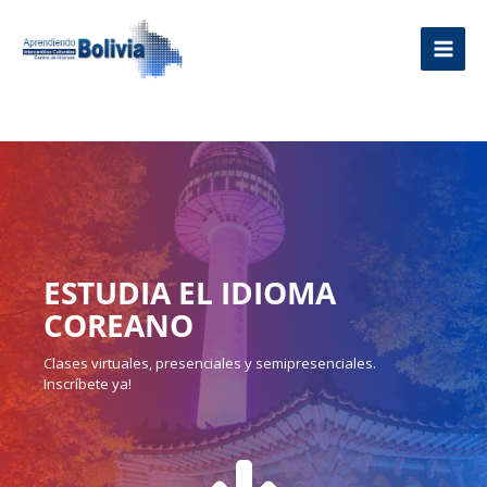
Ir
al
contenido
ESTUDIA
EL
IDIOMA
COREANO
Clases virtuales, presenciales y semipresenciales.
Inscríbete ya!